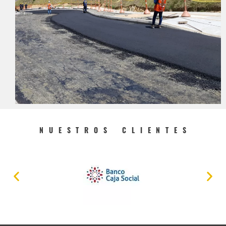
N U E S T R O S C L I E N T E S